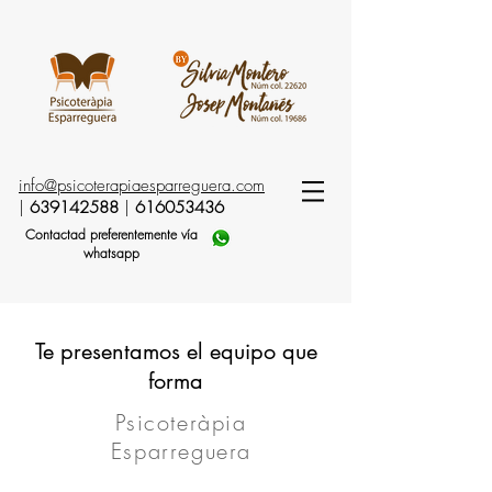
info@psicoterapiaesparreguera.com
|
639142588
|
616053436
Contactad preferentemente vía
whatsapp
Te presentamos el equipo que
forma
Psicoteràpia
Esparreguera