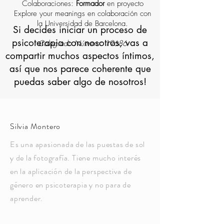
Colaboraciones:
Formador
en proyecto
Explore your meanings en colaboración con
la Universidad de Barcelona.
Si decides iniciar un proceso de
psicoterapia con nosotros, vas a
Colegiado Número: 19686
compartir muchos aspectos íntimos,
así que nos parece coherente que
puedas saber algo de nosotros!
Silvia Montero
Es una apasionada de las puestas de sol
y de la fotografía. Tiene mucho interés
en la aplicación de la perspectiva de
género en psicoterapia y no para de
aprender.