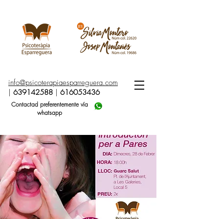
info@psicoterapiaesparreguera.com
|
639142588
|
616053436
Contactad preferentemente vía
whatsapp