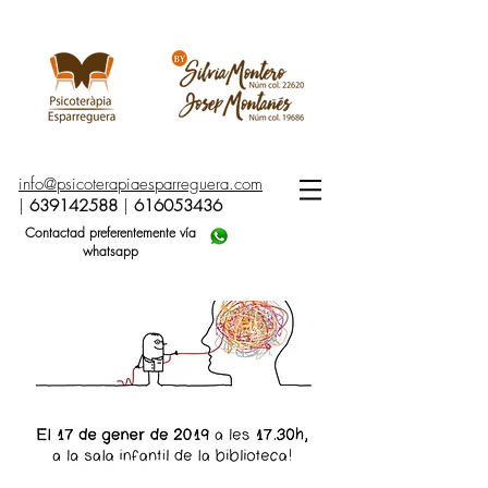
info@psicoterapiaesparreguera.com
|
639142588
|
616053436
Contactad preferentemente vía
whatsapp