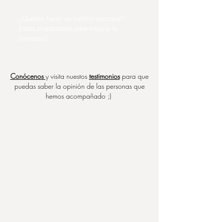
¿Quieres hacer un cambio personal?
Estás preparado/a para mejorar tu
bienestar?
Conócenos
y visita nuestos
testimonios
para que
puedas saber la opinión de las personas que
hemos acompañado ;)