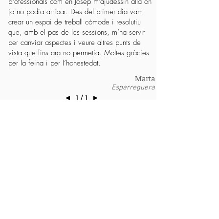
professionals com en Josep m’ajudessin allà on
jo no podia arribar. Des del primer dia vam
crear un espai de treball còmode i resolutiu
que, amb el pas de les sessions, m’ha servit
per canviar aspectes i veure altres punts de
vista que fins ara no permetia. Moltes gràcies
per la feina i per l’honestedat.
Marta
Esparreguera
◄
1 / 1
►
Reinvertimos NUESTRO
TIEMPO
en el Bienestar Social
Un valor indispensable que nos mueve es el
compartir!
Compartir
con vosotros nuestro tiempo
también fuera de la consulta.
Para ello contamos con nuestros colaboradores y
realizamos actividades bajo el nombre de
"APROPEM LA PSICOLOGIA"
.