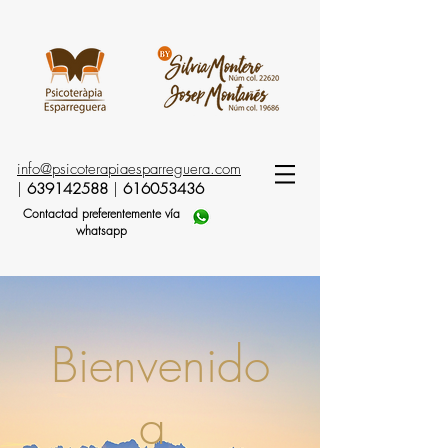
info@psicoterapiaesparreguera.com
|
639142588
|
616053436
Contactad preferentemente vía
whatsapp
Bienvenido
a