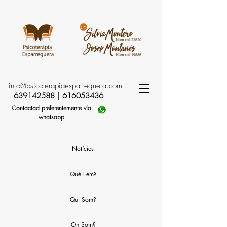
info@psicoterapiaesparreguera.com
|
639142588
|
616053436
Contactad preferentemente vía
whatsapp
Notícies
Què Fem?
Qui Som?
On Som?