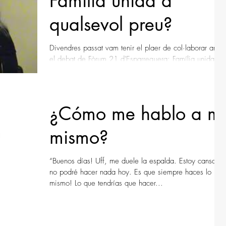
Família unida a
qualsevol preu?
Divendres passat vam tenir el plaer de col·laborar amb
el debat de Fòrum 21 d'Esparreguera: Família unida a
qualsevol preu? Compartim el...
¿Cómo me hablo a mí
mismo?
“Buenos días! Uff, me duele la espalda. Estoy cansada
no podré hacer nada hoy. Es que siempre haces lo
mismo! Lo que tendrías que hacer...