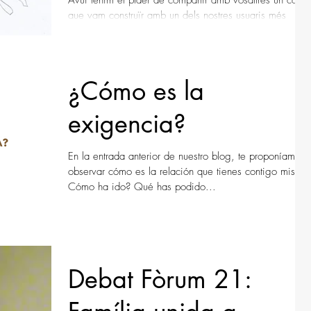
Avui tenim el plaer de compartir amb vosaltres un conte
que vam construïr amb un dels nostres usuaris més
petits. Hi havia una vegada un...
¿Cómo es la
exigencia?
En la entrada anterior de nuestro blog, te proponíamos
observar cómo es la relación que tienes contigo mismo
Cómo ha ido? Qué has podido...
Debat Fòrum 21: