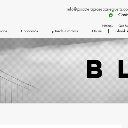
info@psicoterapiaesparreguera.c
Contactad preferen
Notícies
Què F
icios
Conócenos
¿Dónde estamos?
Online
E-book 
b