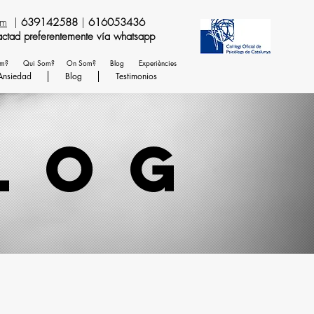
om
|
639142588
|
616053436
temente vía whatsapp
em?
Qui Som?
On Som?
Blog
Experiències
Ansiedad
Blog
Testimonios
log