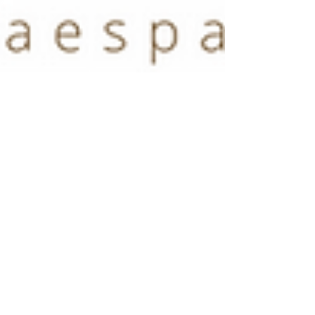
Y tú, cuándo fluyes?
Ya estamos en verano! Cómo se presentan estos
días? El verano nos da la oportunidad de parar,
relajarnos y reflexionar sobre la vida que...