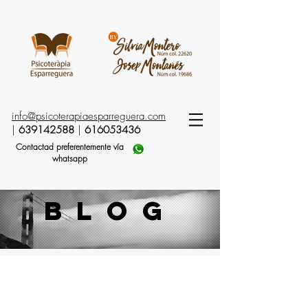
info@psicoterapiaesparreguera.com
|
639142588
|
616053436
Contactad preferentemente vía
whatsapp
blog