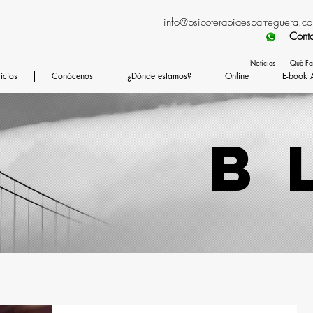
info@psicoterapiaesparreguera.c
Contactad preferen
Notícies
Què F
icios
Conócenos
¿Dónde estamos?
Online
E-book 
b