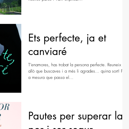
Ets perfecte, ja et
canviaré
T’enamores, has trobat la persona perfecte. Reuneix tot
allò que buscaves i a més li agrades… quina sort! Però
a mesura que passa el...
Pautes per superar la