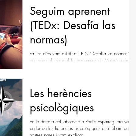
Seguim aprenent
(TEDx: Desafía las
normas)
Fa uns díes vam asistir al TEDx "Desafía las normas"
que van cel·lebrar al Tecno-campus de Mataró sobre
emprenedors. Va ser una...
Les herències
psicològiques
En la darrera col·laboració a Ràdio Esparreguera vam
parlar de les herències psicològiques que rebem dels
nostres pares i vam explicar...