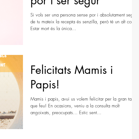
por i ser segur
Si vols ser una persona sense por i absolutament segur
de tu mateix la recepta és senzilla, però té un alt cost.
Estar mort és la única...
Felicitats Mamis i
Papis!
Mamis i papis, avui us volem felicitar per la gran tasca
que feu! En ocasions, veniu a la consulta molt
angoixats, preocupats… Estic sent...