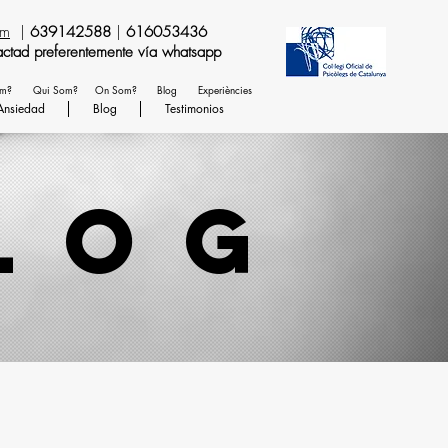
om
|
639142588
|
616053436
temente vía whatsapp
em?
Qui Som?
On Som?
Blog
Experiències
Ansiedad
Blog
Testimonios
log