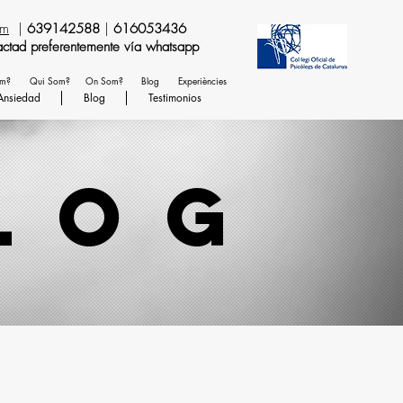
om
|
639142588
|
616053436
temente vía whatsapp
em?
Qui Som?
On Som?
Blog
Experiències
Ansiedad
Blog
Testimonios
log