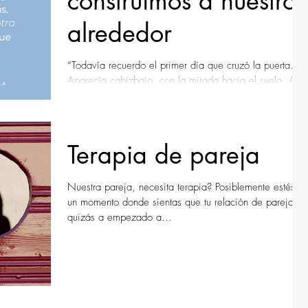
construimos a nuestro
alrededor
“Todavía recuerdo el primer día que cruzó la puerta.
Aparecía cabizbajo, con la mirada hacia el suelo. A
sus espaldas parecía acompañarle...
Terapia de pareja
Nuestra pareja, necesita terapia? Posiblemente estés e
un momento donde sientas que tu relación de pareja
quizás a empezado a...