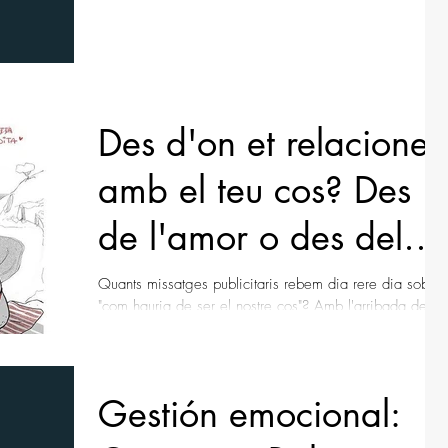
Des d'on et relaciones
amb el teu cos? Des
de l'amor o des del
rebuig?
Quants missatges publicitaris rebem dia rere dia sobre
"com hauria de ser el nostre cos"? Amb l'arribada de
l'estiu, ens envolten anuncis...
Gestión emocional: