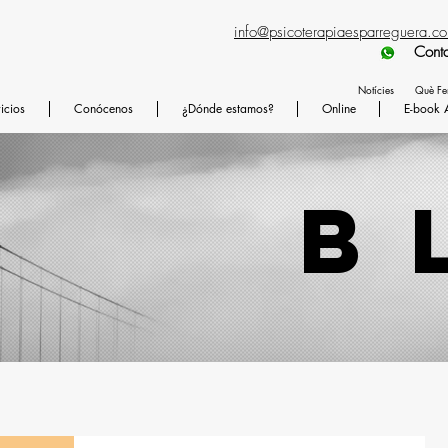
info@psicoterapiaesparreguera.c
Contactad preferen
Notícies
Què F
icios
Conócenos
¿Dónde estamos?
Online
E-book 
b