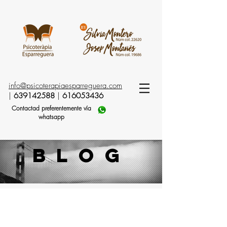
info@psicoterapiaesparreguera.com
|
639142588
|
616053436
Contactad preferentemente vía
whatsapp
blog