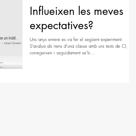
Influeixen les meves
expectatives?
Uns anys enrere es va fer el següent experiment:
S’avalua als nens d’una classe amb uns tests de CI, es
corregeixen i seguidament se’ls...