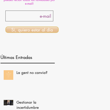
e-mail!
Sí, quiero estar al día
Últimas Entradas
La gent no canvia?
Gestionar la
incertidumbre