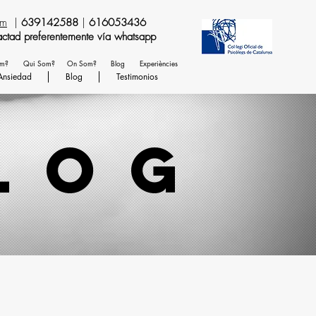
om
|
639142588
|
616053436
temente vía whatsapp
em?
Qui Som?
On Som?
Blog
Experiències
Ansiedad
Blog
Testimonios
log