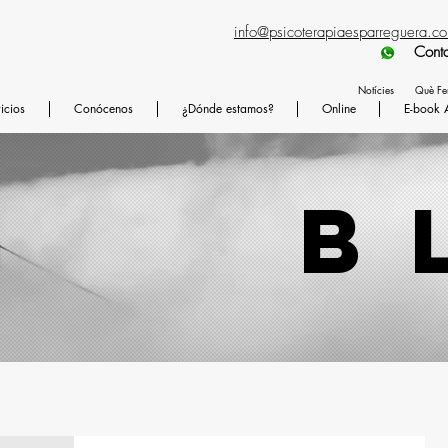
info@psicoterapiaesparreguera.c
Contactad preferen
Notícies
Què F
icios
Conócenos
¿Dónde estamos?
Online
E-book 
b