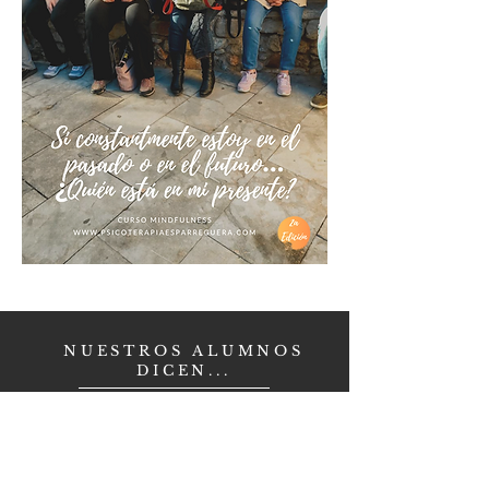
NUESTROS ALUMNOS
DICEN...
"He assistit al curs de
Mindfulness i m'ha resultat molt
útil. La Sílvia i el Josep són uns