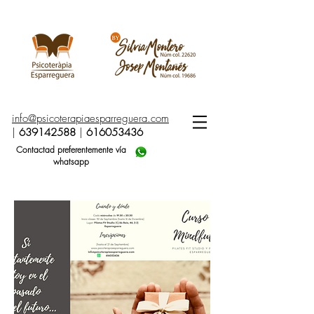
info@psicoterapiaesparreguera.com
|
639142588
|
616053436
Contactad preferentemente vía
whatsapp