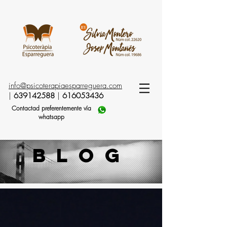
info@psicoterapiaesparreguera.com
|
639142588
|
616053436
Contactad preferentemente vía
whatsapp
blog