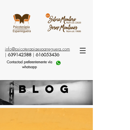
info@psicoterapiaesparreguera.com
|
639142588
|
616053436
Contactad preferentemente vía
whatsapp
blog