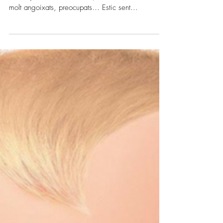
Mamis i papis, avui us volem felicitar per la gran
tasca que feu! En ocasions, veniu a la consulta
molt angoixats, preocupats… Estic sent...