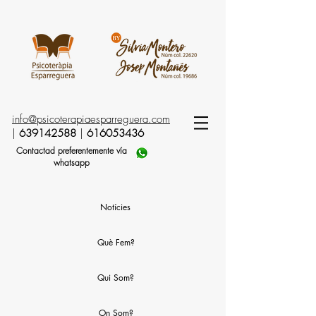
info@psicoterapiaesparreguera.com
|
639142588
|
616053436
Contactad preferentemente vía
whatsapp
Notícies
Què Fem?
Qui Som?
On Som?