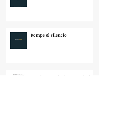
Rompe el silencio
Des d'on et relaciones amb el
teu cos? Des de l'amor o des del
rebuig?
Gestión emocional: Conoce tu
Rabia