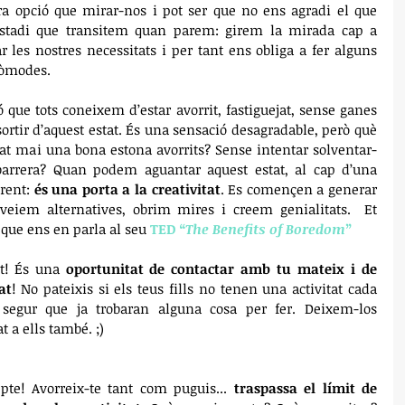
a opció que mirar-nos i pot ser que no ens agradi el que 
stadi que transitem quan parem: girem la mirada cap a 
 les nostres necessitats i per tant ens obliga a fer alguns 
còmodes.
 que tots coneixem d’estar avorrit, fastiguejat, sense ganes 
ortir d’aquest estat. És una sensació desagradable, però què 
ssat mai una bona estona avorrits? Sense intentar solventar-
arrera? Quan podem aguantar aquest estat, al cap d’una 
rent: 
és una porta a la creativitat
. Es començen a generar 
eiem alternatives, obrim mires i creem genialitats.  Et 
 que ens en parla al seu 
TED “
The Benefits of Boredom
”
t! És una 
oportunitat de contactar amb tu mateix i de 
at
! No pateixis si els teus fills no tenen una activitat cada 
 segur que ja trobaran alguna cosa per fer. Deixem-los 
 a ells també. ;) 
te! Avorreix-te tant com puguis... 
traspassa el límit de 