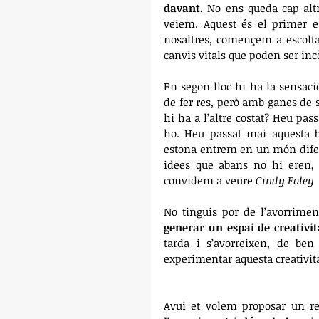
davant.
 No ens queda cap altr
veiem. Aquest és el primer e
nosaltres, començem a escoltar
canvis vitals que poden ser in
En segon lloc hi ha la sensació
de fer res, però amb ganes de s
hi ha a l’altre costat? Heu pa
ho. Heu passat mai aquesta b
estona entrem en un món dife
idees que abans no hi eren, v
convidem a veure 
Cindy Foley
 
No tinguis por de l’avorrimen
generar un espai de creativit
tarda i s’avorreixen, de ben
experimentar aquesta creativitat
Avui et volem proposar un rep