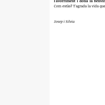
l'avorriment i dóna la benvin
Com estàs? T'agrada la vida que 
Josep i Silvia 