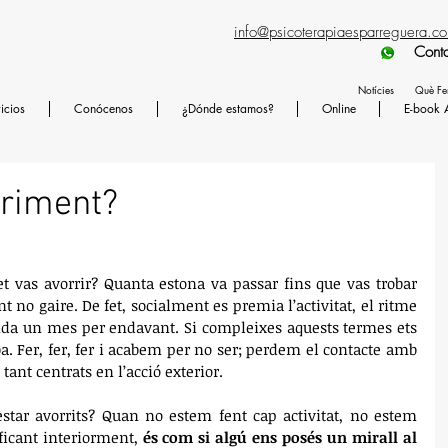
info@psicoterapiaesparreguera.c
Contactad preferen
Notícies
Què F
icios
Conócenos
¿Dónde estamos?
Online
E-book 
rriment?
t vas avorrir? Quanta estona va passar fins que vas trobar 
 no gaire. De fet, socialment es premia l’activitat, el ritme 
nda un mes per endavant. Si compleixes aquests termes ets 
ba. Fer, fer, fer i acabem per no ser; perdem el contacte amb 
ant centrats en l’acció exterior.
star avorrits? Quan no estem fent cap activitat, no estem 
ficant interiorment, 
és com si algú ens posés un mirall al 