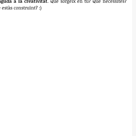
guda a la creativitat
. Què sorgeix en tu? Què necessites? 
estàs construïnt? :) 