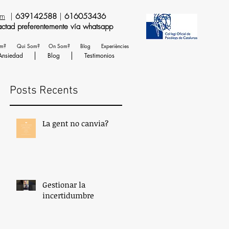
om
|
639142588
|
616053436
temente vía whatsapp
em?
Qui Som?
On Som?
Blog
Experiències
Ansiedad
Blog
Testimonios
Posts Recents
La gent no canvia?
Gestionar la
incertidumbre