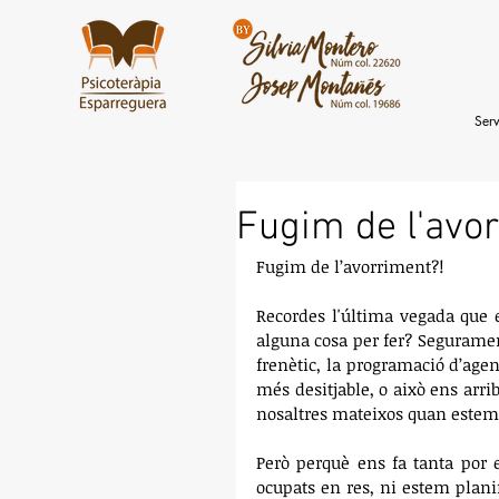
Serv
Fugim de l'avo
Fugim de l’avorriment?!
Recordes l'última vegada que e
alguna cosa per fer? Segurament
frenètic, la programació d’age
més desitjable, o això ens arri
nosaltres mateixos quan estem t
Però perquè ens fa tanta por e
ocupats en res, ni estem plani