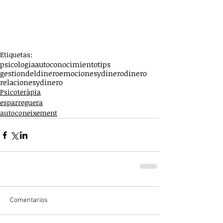
Etiquetas:
psicologia
autoconocimiento
tips
gestiondeldinero
emocionesydinero
dinero
relacionesydinero
Psicoteràpia
esparreguera
autoconeixement
Comentarios