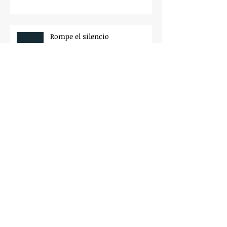
Rompe el silencio
Des d'on et relaciones amb el
teu cos? Des de l'amor o des del
rebuig?
Gestión emocional: Conoce tu
Rabia