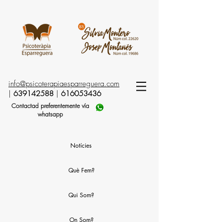
info@psicoterapiaesparreguera.com
|
639142588
|
616053436
Contactad preferentemente vía
whatsapp
Notícies
Què Fem?
Qui Som?
On Som?